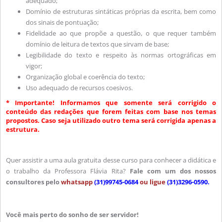
adequado;
Domínio de estruturas sintáticas próprias da escrita, bem como
dos sinais de pontuação;
Fidelidade ao que propõe a questão, o que requer também
domínio de leitura de textos que sirvam de base;
Legibilidade do texto e respeito às normas ortográficas em
vigor;
Organização global e coerência do texto;
Uso adequado de recursos coesivos.
* Importante! Informamos que somente será corrigido o
conteúdo das redações que forem feitas com base nos temas
propostos. Caso seja utilizado outro tema será corrigida apenas a
estrutura.
Quer assistir a uma aula gratuita desse curso para conhecer a didática e
o trabalho da Professora Flávia Rita?
Fale com um dos nossos
consultores pelo
whatsapp
(31)99745-0684
ou ligue
(31)3296-0590.
Você mais perto do sonho de ser servidor!