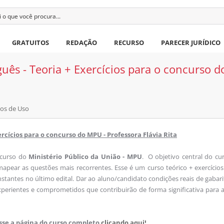
GRATUITOS
REDAÇÃO
RECURSO
PARECER JURÍDICO
uês - Teoria + Exercícios para o concurso d
os de Uso
rcícios para o concurso do MPU - Professora Flávia Rita
ncurso do
Ministério Público da União - MPU
. O objetivo central do cu
apear as questões mais recorrentes. Esse é um curso teórico + exercício
nstantes no último edital. Dar ao aluno/candidato condições reais de gabari
erientes e comprometidos que contribuirão de forma significativa para 
esse a página do curso completo
clicando aqui!