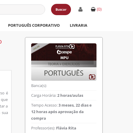
(0)
Buscar
PORTUGUÊS CORPORATIVO
LIVRARIA
o
Banca(s):
rso é
Carga Horária:
2 horas/aulas
s que
Tempo Acesso:
3 meses, 22 dias e
tar a
12 horas após aprovação da
a sua
compra
Professor(es):
Flávia Rita