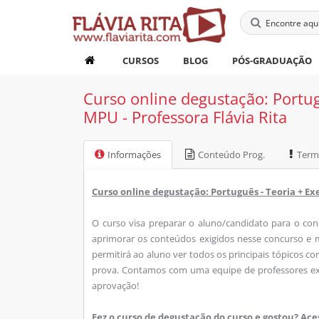
CURSOS
BLOG
PÓS-GRADUAÇÃO
Curso online degustação: Portug
MPU - Professora Flávia Rita
Informações
Conteúdo Prog.
Term
Curso online degustação: Português - Teoria + Exe
O curso visa preparar o aluno/candidato para o co
aprimorar os conteúdos exigidos nesse concurso e m
permitirá ao aluno ver todos os principais tópicos co
prova. Contamos com uma equipe de professores exp
aprovação!
Fez o curso de degustação do curso e gostou? Ac