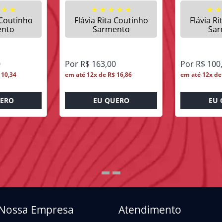
 Coutinho
Flávia Rita Coutinho
Flávia R
ento
Sarmento
Sar
0
Por R$ 163,00
Por R$ 100
 10,34
em até 12x de R$ 16,86
em até 12x de
UERO
EU QUERO
EU 
Nossa Empresa
Atendimento