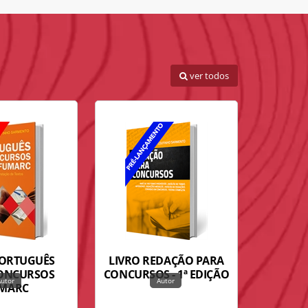
ver todos
PORTUGUÊS
LIVRO REDAÇÃO PARA
LIVRO 
ONCURSOS
CONCURSOS - 1ª EDIÇÃO
COM
MARC
PORTU
MENTAI