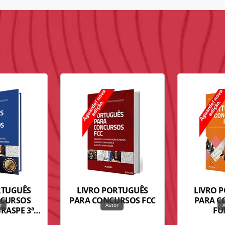
RTUGUÊS
LIVRO PORTUGUÊS
LIVRO 
NCURSOS
PARA CONCURSOS FCC
PARA C
BRASPE 3ª
FU
ÇÃO