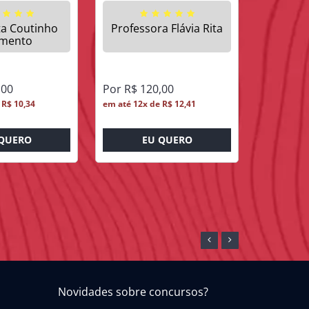
ita Coutinho
Professora Flávia Rita
Flávia
mento
S
,00
Por R$ 120,00
Por R$ 2
 R$ 10,34
em até 12x de R$ 12,41
em até 12x
QUERO
EU QUERO
E
Novidades sobre concursos?