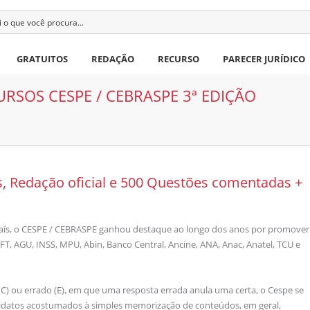
GRATUITOS
REDAÇÃO
RECURSO
PARECER JURÍDICO
RSOS CESPE / CEBRASPE 3ª EDIÇÃO
s, Redação oficial e 500 Questões comentadas +
aís, o CESPE / CEBRASPE ganhou des­taque ao longo dos anos por promover
FT, AGU, INSS, MPU, Abin, Banco Central, Ancine, ANA, Anac, Anatel, TCU e
(C) ou errado (E), em que uma resposta errada anula uma certa, o Cespe se
didatos acostumados à simples memorização de conteúdos, em geral,