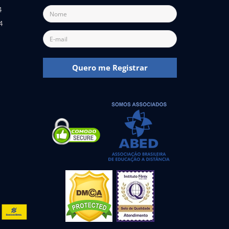
4
4
Quero me Registrar