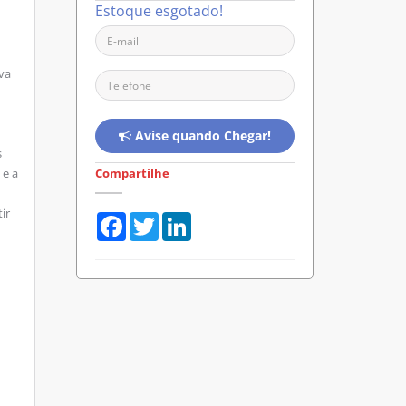
Estoque esgotado!
va
Avise quando Chegar!
s
 e a
Compartilhe
ir
Facebook
Twitter
LinkedIn