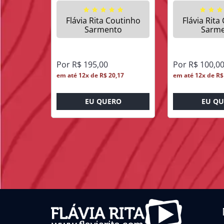
Flávia Rita Coutinho
Flávia Rita
Sarmento
Sarm
Por R$ 195,00
Por R$ 100,0
em até 12x de R$ 20,17
em até 12x de R$
EU QUERO
EU Q