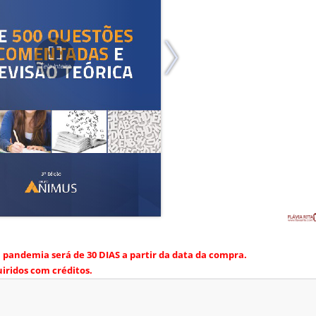
pandemia será de 30 DIAS a partir da data da compra.
iridos com créditos.