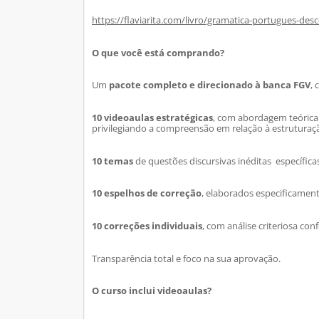
https://flaviarita.com/livro/gramatica-portugues-des
O que você está comprando?
Um
pacote completo e direcionado à banca FGV
, 
10 videoaulas estratégicas
, com abordagem teórica 
privilegiando a compreensão em relação à estruturaçã
10 temas
de questões discursivas inéditas específic
10 espelhos de correção
, elaborados especificamen
10 correções individuais
, com análise criteriosa co
Transparência total e foco na sua aprovação.
O curso inclui videoaulas?