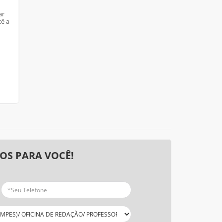
ar
cê a
OS PARA VOCÊ!