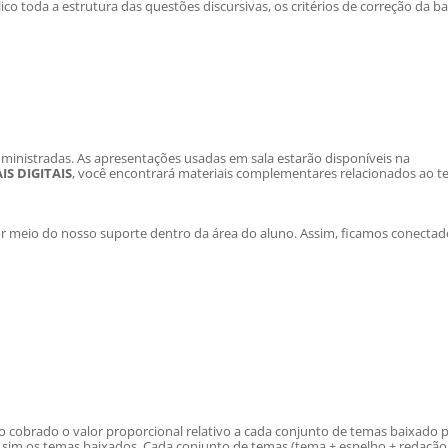
ico
toda a estrutura das questões discursivas, os critérios de correção da b
 ministradas. As apresentações usadas em sala estarão disponíveis na
IS DIGITAIS
, você encontrará materiais complementares relacionados ao 
or meio do nosso suporte dentro da área do aluno. Assim, ficamos conectad
o cobrado o valor proporcional relativo a cada conjunto de temas baixado 
s sim os temas baixados. Cada conjunto de temas (tema + espelho + redação