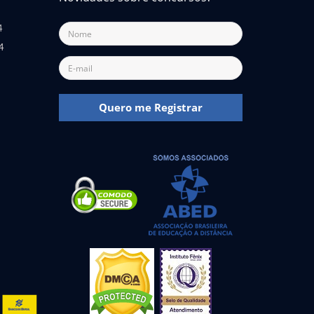
4
4
Quero me Registrar