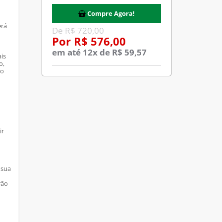
Compre Agora!
erá
De R$ 720,00
Por R$ 576,00
em até 12x de R$ 59,57
is
o,
lo
ir
 sua
rão