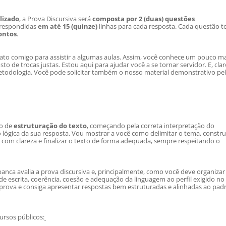
lizado
, a Prova Discursiva será
composta por 2 (duas) questões
 respondidas
em até 15 (quinze)
linhas para cada resposta. Cada questão t
pontos
.
ato comigo para assistir a algumas aulas. Assim, você conhece um pouco ma
 de trocas justas. Estou aqui para ajudar você a se tornar servidor. E, clar
metodologia. Você pode solicitar também o nosso material demonstrativo pe
to de
estruturação do texto
, começando pela correta interpretação do
 lógica da sua resposta. Vou mostrar a você como delimitar o tema, constru
com clareza e finalizar o texto de forma adequada, sempre respeitando o
anca avalia a prova discursiva e, principalmente, como você deve organizar
e escrita, coerência, coesão e adequação da linguagem ao perfil exigido no
prova e consiga apresentar respostas bem estruturadas e alinhadas ao pad
ursos públicos: