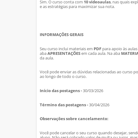
Sim. O curso conta com
10 videoaulas
, nas quais
expl
e as estratégias para maximizar sua nota.
INFORMAÇÕES GERAIS
Seu curso inclui materiais em
PDF
para apoio às aulas
aba
APRESENTAÇÕES
em cada aula. Na aba
MATERIA
da aula.
Você pode enviar as dúvidas relacionadas ao curso p
ao longo de todo o curso.
Início das postagens -
30/03/2026
Término das postagens -
30/04/2026
Observações sobre cancelamento:
Você pode cancelar o seu curso quando desejar, send
aluno. Nã
o será cobrado valor de multa ou juros, ma