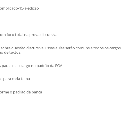
complicado-15-a-edicao
com foco total na prova discursiva:
sobre questão discursiva. Essas aulas serão comuns a todos os cargos,
o de textos.
as para o seu cargo no padrão da FGV
te para cada tema
nforme o padrão da banca