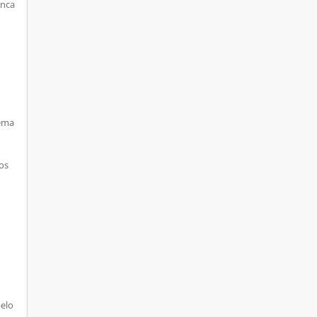
anca
tema
os
pelo