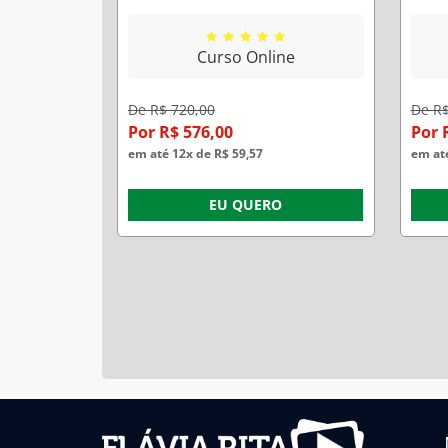
PÚBLICO DO ESPÍRITO SANTO
(MP 
(MPES)/ OFICINA DE REDAÇÃO/
P
Curso Online
PROFESSORA FLÁVIA RITA
De R$ 720,00
De R$
Por R$ 576,00
Por 
em até 12x de R$ 59,57
em até
EU QUERO