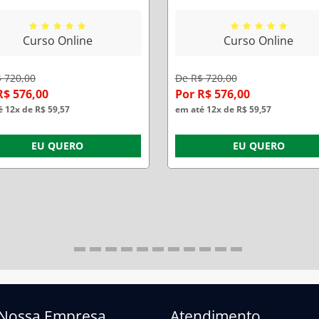
ES)/ OFICINA DE REDAÇÃO/
ESPÍRITO SANTO (MPES)
ROFESSORA FLÁVIA RITA
OFICINA DE REDAÇÃO
Curso Online
Curso Online
PROFESSORA FLÁVIA RI
 720,00
De R$ 720,00
R$ 576,00
Por R$ 576,00
 12x de R$ 59,57
em até 12x de R$ 59,57
EU QUERO
EU QUERO
Nossa Empresa
Atendimento