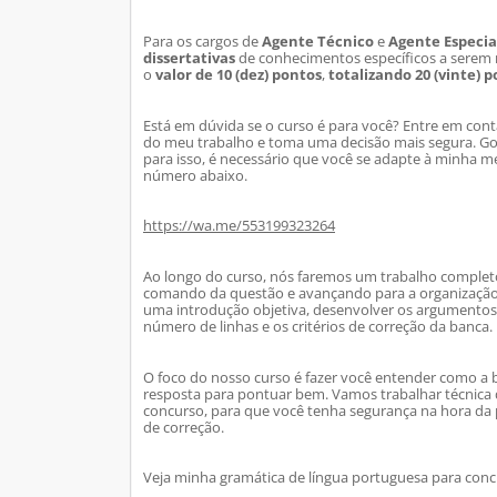
Para os cargos de
Agente Técnico
e
Agente Especia
dissertativas
de conhecimentos específicos a serem
o
valor de 10 (dez) pontos
,
totalizando 20 (vinte) 
Está em dúvida se o curso é para você? Entre em cont
do meu trabalho e
toma uma decisão mais segura. Gosto
para isso, é necessário que você se adapte à minha 
número abaixo.
https://wa.me/553199323264
Ao longo do curso, nós faremos um trabalho comple
comando da questão e avançando para a organiza
ção
uma introdução objetiva, desenvolver os argumentos 
número de linhas e os critérios de correção da banca.
O foco do nosso curso é fazer você entender como a b
resposta p
ara pontuar bem. Vamos trabalhar técnica d
concurso, para que você tenha segurança na hora da 
de correção.
Veja minha gramática de língua portuguesa para conc