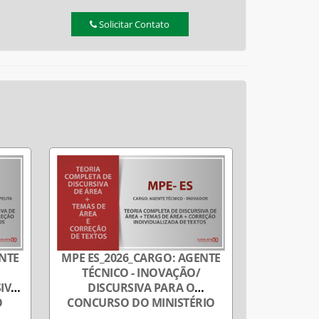
Solicitar Contato
ENTE
MPE ES_2026_CARGO: AGENTE
MPE ES_2
TÉCNICO - INOVAÇÃO/
IVA
DISCURSIVA PARA O
DESENVOL
O
CONCURSO DO MINISTÉRIO
PARA 
DO
PÚBLICO DO ESPÍRITO SANTO
MINIST