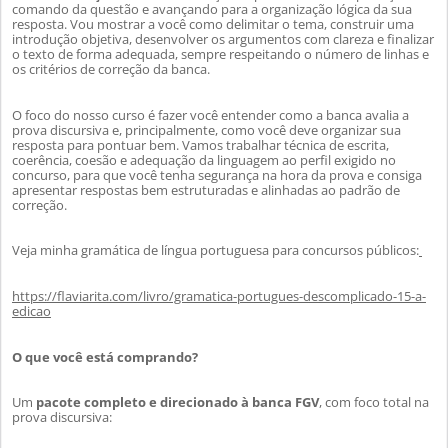
comando da questão e avançando para a organiza
ção lógica da sua
resposta. Vou mostrar a você como delimitar o tema, construir uma
introdução objetiva, desenvolver os argumentos com clareza e finalizar
o texto de forma adequada, sempre respeitando o número de linhas e
os critérios de correção da banca.
O foco do nosso curso é fazer você entender como a banca avalia a
prova discursiva e, principalmente, como você deve organizar sua
resposta p
ara pontuar bem. Vamos trabalhar técnica de escrita,
coerência, coesão e adequação da linguagem ao perfil exigido no
concurso, para que você tenha segurança na hora da prova e consiga
apresentar respostas bem estruturadas e alinhadas ao padrão de
correção.
Veja minha gramática de língua portuguesa para concursos públicos:
https://flaviarita.com/livro/gramatica-portugues-descomplicado-15-a-
edicao
O que você está comprando?
Um
pacote completo e direcionado à banca FGV
, com foco total na
prova discursiva: