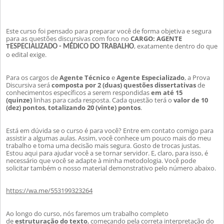
Este curso foi pensado para preparar você de forma objetiva e segura
para as questões discursivas com foco no
CARGO: AGENTE
T
, exatamente dentro do que
ESPECIALIZADO - MÉDICO DO TRABALHO
o edital exige.
Para os cargos de
Agente Técnico
e
Agente Especializado
, a Prova
Discursiva será
composta por 2 (duas) questões dissertativas
de
conhecimentos específicos a serem respondidas
em até 15
(quinze)
linhas para cada resposta. Cada questão terá o
valor de 10
(dez) pontos
,
totalizando 20 (vinte) pontos
.
Está em dúvida se o curso é para você? Entre em contato comigo para
assistir a algumas aulas. Assim, você conhece um pouco mais do meu
trabalho e
toma uma decisão mais segura. Gosto de trocas justas.
Estou aqui para ajudar você a se tornar servidor. E, claro, para isso, é
necessário que você se adapte à minha metodologia. Você pode
solicitar também o nosso material demonstrativo pelo número abaixo.
https://wa.me/553199323264
Ao longo do curso, nós faremos um trabalho completo
de
estruturação do texto
, começando pela correta interpretação do