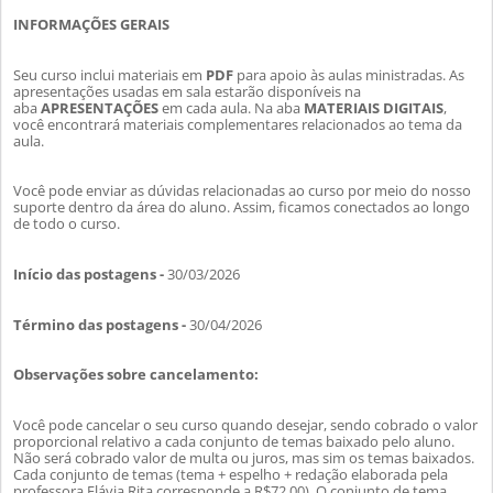
INFORMAÇÕES GERAIS
Seu curso inclui materiais em
PDF
para apoio às aulas ministradas. As
apresentações usadas em sala estarão disponíveis na
aba
APRESENTAÇÕES
em cada aula. Na aba
MATERIAIS DIGITAIS
,
você encontrará materiais complementares relacionados ao tema da
aula.
Você pode enviar as dúvidas relacionadas ao curso por meio do nosso
suporte dentro da área do aluno. Assim, ficamos conectados ao longo
de todo o curso.
Início das postagens -
30/03/2026
Término das postagens -
30/04/2026
Observações sobre cancelamento:
Você pode cancelar o seu curso quando desejar, sendo cobrado o valor
proporcional relativo a cada conjunto de temas baixado pelo aluno.
Nã
o será cobrado valor de multa ou juros, mas sim os temas baixados.
Cada conjunto de temas (tema + espelho + redação elaborada pela
professora Flávia Rita corresponde a R$72,00). O conjunto de tema