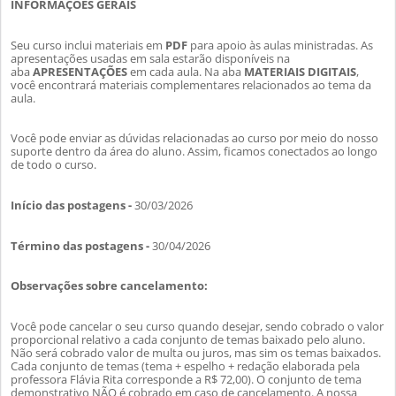
INFORMAÇÕES GERAIS
Seu curso inclui materiais em
PDF
para apoio às aulas ministradas. As
apresentações usadas em sala estarão disponíveis na
aba
APRESENTAÇÕES
em cada aula. Na aba
MATERIAIS DIGITAIS
,
você encontrará materiais complementares relacionados ao tema da
aula.
Você pode enviar as dúvidas relacionadas ao curso por meio do nosso
suporte dentro da área do aluno. Assim, ficamos conectados ao longo
de todo o curso.
Início das postagens -
30/03/2026
Término das postagens -
30/04/2026
Observações sobre cancelamento:
Você pode cancelar o seu curso quando desejar, sendo cobrado o valor
proporcional relativo a cada conjunto de temas baixado pelo aluno.
Nã
o será cobrado valor de multa ou juros, mas sim os temas baixados.
Cada conjunto de temas (tema + espelho + redação elaborada pela
professora Flávia Rita corresponde a R$ 72,00). O conjunto de tema
demonstrativo NÃO é cobrado em caso de cancelamento. A noss
a