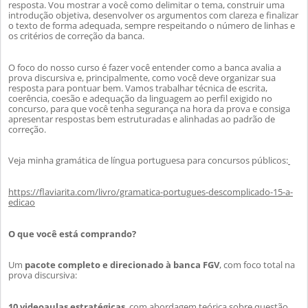
resposta. Vou mostrar a você como delimitar o tema, construir uma
introdução objetiva, desenvolver os argumentos com clareza e finalizar
o texto de forma adequada, sempre respeitando o número de linhas e
os critérios de correção da banca.
O foco do nosso curso é fazer você entender como a banca avalia a
prova discursiva e, principalmente, como você deve organizar sua
resposta p
ara pontuar bem. Vamos trabalhar técnica de escrita,
coerência, coesão e adequação da linguagem ao perfil exigido no
concurso, para que você tenha segurança na hora da prova e consiga
apresentar respostas bem estruturadas e alinhadas ao padrão de
correção.
Veja minha gramática de língua portuguesa para concursos públicos:
https://flaviarita.com/livro/gramatica-portugues-descomplicado-15-a-
edicao
O que você está comprando?
Um
pacote completo e direcionado à banca FGV
, com foco total na
prova discursiva:
10 videoaulas estratégicas
, com abordagem teórica sobre questão