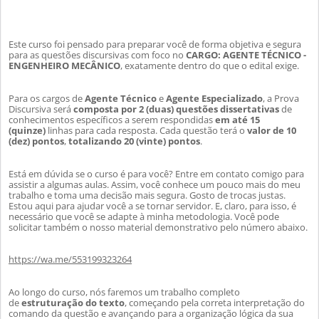
Este curso foi pensado para preparar você de forma objetiva e segura
para as questões discursivas com foco no
CARGO: AGENTE TÉCNICO -
ENGENHEIRO MECÂNICO
, exatamente dentro do que o edital exige.
Para os cargos de
Agente Técnico
e
Agente Especializado
, a Prova
Discursiva será
composta por 2 (duas) questões dissertativas
de
conhecimentos específicos a serem respondidas
em até 15
(quinze)
linhas para cada resposta. Cada questão terá o
valor de 10
(dez) pontos
,
totalizando 20 (vinte) pontos
.
Está em dúvida se o curso é para você? Entre em contato comigo para
assistir a algumas aulas. Assim, você conhece um pouco mais do meu
trabalho e
toma uma decisão mais segura. Gosto de trocas justas.
Estou aqui para ajudar você a se tornar servidor. E, claro, para isso, é
necessário que você se adapte à minha metodologia. Você pode
solicitar também o nosso material demonstrativo pelo número abaixo.
https://wa.me/553199323264
Ao longo do curso, nós faremos um trabalho completo
de
estruturação do texto
, começando pela correta interpretação do
comando da questão e avançando para a organiza
ção lógica da sua