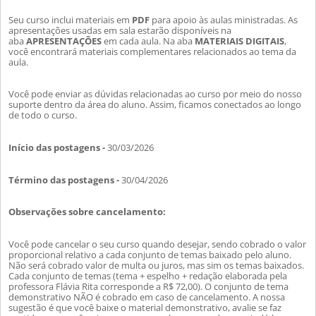
Seu curso inclui materiais em
PDF
para apoio às aulas ministradas. As
apresentações usadas em sala estarão disponíveis na
aba
APRESENTAÇÕES
em cada aula. Na aba
MATERIAIS DIGITAIS
,
você encontrará materiais complementares relacionados ao tema da
aula.
Você pode enviar as dúvidas relacionadas ao curso por meio do nosso
suporte dentro da área do aluno. Assim, ficamos conectados ao longo
de todo o curso.
Início das postagens -
30/03/2026
Término das postagens -
30/04/2026
Observações sobre cancelamento:
Você pode cancelar o seu curso quando desejar, sendo cobrado o valor
proporcional relativo a cada conjunto de temas baixado pelo aluno.
Nã
o será cobrado valor de multa ou juros, mas sim os temas baixados.
Cada conjunto de temas (tema + espelho + redação elaborada pela
professora Flávia Rita corresponde a R$ 72,00). O conjunto de tema
demonstrativo NÃO é cobrado em caso de cancelamento. A noss
a
sugestão é que você baixe o material demonstrativo, avalie se faz