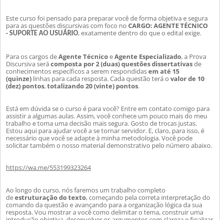
Este curso foi pensado para preparar você de forma objetiva e segura
para as questões discursivas com foco no
CARGO: AGENTE TÉCNICO
-
, exatamente dentro do que o edital exige.
SUPORTE AO USUÁRIO
Para os cargos de
Agente Técnico
e
Agente Especializado
, a Prova
Discursiva será
composta por 2 (duas) questões dissertativas
de
conhecimentos específicos a serem respondidas
em até 15
(quinze)
linhas para cada resposta. Cada questão terá o
valor de 10
(dez) pontos
,
totalizando 20 (vinte) pontos
.
Está em dúvida se o curso é para você? Entre em contato comigo para
assistir a algumas aulas. Assim, você conhece um pouco mais do meu
trabalho e
toma uma decisão mais segura. Gosto de trocas justas.
Estou aqui para ajudar você a se tornar servidor. E, claro, para isso, é
necessário que você se adapte à minha metodologia. Você pode
solicitar também o nosso material demonstrativo pelo número abaixo.
https://wa.me/553199323264
Ao longo do curso, nós faremos um trabalho completo
de
estruturação do texto
, começando pela correta interpretação do
comando da questão e avançando para a organiza
ção lógica da sua
resposta. Vou mostrar a você como delimitar o tema, construir uma
introdução objetiva, desenvolver os argumentos com clareza e finalizar